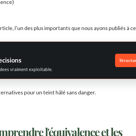
sence)
icle, l’un des plus importants que nous ayons publiés à ce 
ecisions
Structu
dees vraiment exploitable.
lternatives pour un teint hâlé sans danger.
omprendre l'équivalence et les