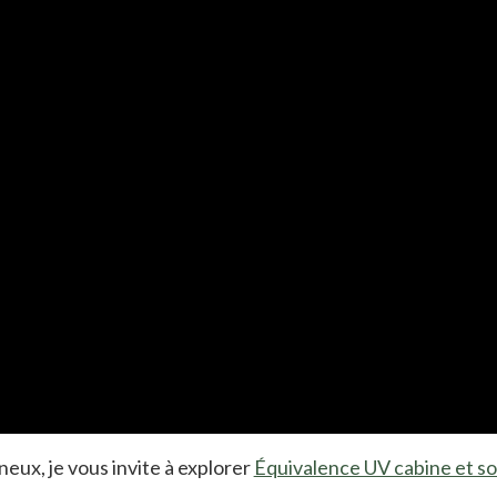
neux, je vous invite à explorer
Équivalence UV cabine et sole