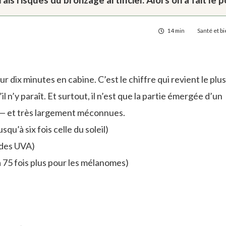
14 min
Santé et b
r dix minutes en cabine. C’est le chiffre qui revient le plus
l n’y paraît. Et surtout, il n’est que la partie émergée d’un
 — et très largement méconnues.
squ’à six fois celle du soleil)
 des UVA)
à 75 fois plus pour les mélanomes)