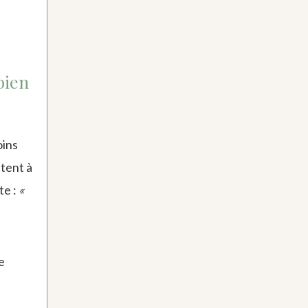
bien
oins
itent à
te :
«
e