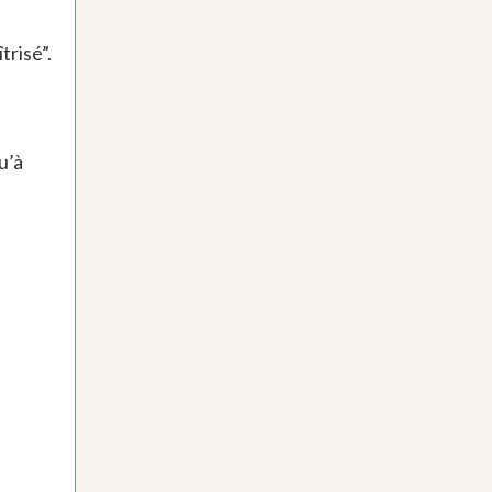
trisé”.
q
u’à