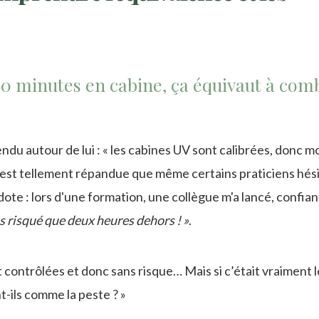
, 30 minutes en cabine, ça équivaut à com
tendu autour de lui : « les cabines UV sont calibrées, donc m
ce est tellement répandue que même certains praticiens hés
te : lors d'une formation, une collègue m'a lancé, confian
s risqué que deux heures dehors ! »
.
contrôlées et donc sans risque… Mais si c’était vraiment l
t-ils comme la peste ? »