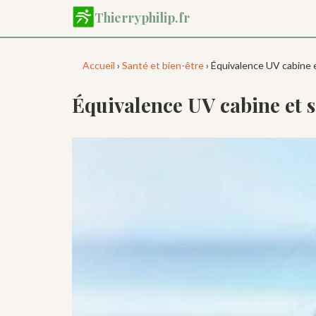
Aller
Thierryphilip.fr
au
contenu
principal
Accueil
›
Santé et bien-être
› Équivalence UV cabine et
Équivalence UV cabine et so