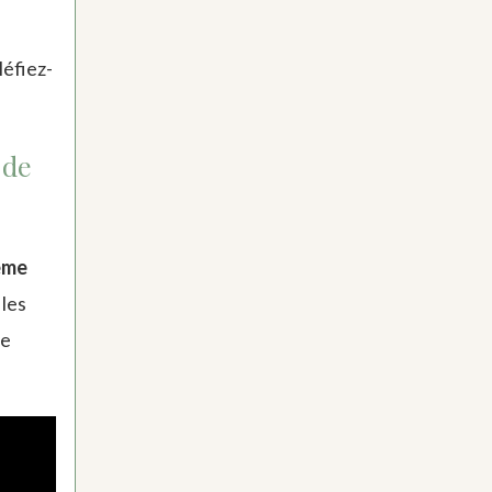
Méfiez-
 de
ême
 les
ne