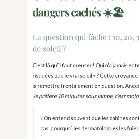
dangers cachés ☀️🏖️
La question qui fâche : 10, 20
de soleil ?
C'est là qu'il faut creuser ! Qui n'a jamais en
risquées que le vrai soleil » ? Cette croyan
la remettre frontalement en question. Anecdo
Je préfère 10 minutes sous lampe, c’est moin
« On entend souvent que les cabines sont 
cas, pourquoi les dermatologues les fuien