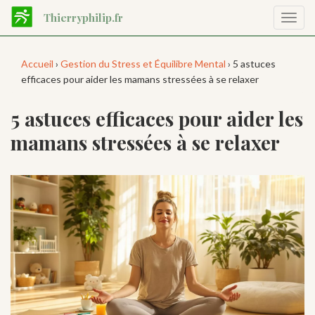
Aller
Thierryphilip.fr
Affic
au
la
contenu
navig
principal
Accueil
›
Gestion du Stress et Équilibre Mental
› 5 astuces
efficaces pour aider les mamans stressées à se relaxer
5 astuces efficaces pour aider les
mamans stressées à se relaxer