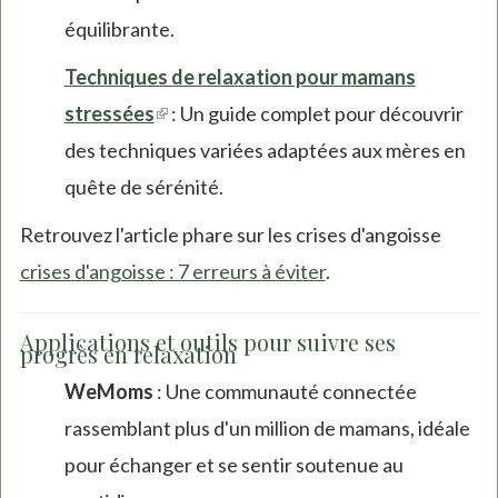
équilibrante.
external)
Techniques de relaxation pour mamans
stressées
(link
: Un guide complet pour découvrir
des techniques variées adaptées aux mères en
is
quête de sérénité.
external)
Retrouvez l'article phare sur les crises d'angoisse
crises d'angoisse : 7 erreurs à éviter
.
Applications et outils pour suivre ses
progrès en relaxation
WeMoms
: Une communauté connectée
rassemblant plus d'un million de mamans, idéale
pour échanger et se sentir soutenue au