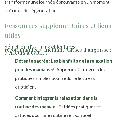
transformer une journée éprouvante en un moment
précieux de régénération.
Ressources supplémentaires et liens
utiles
Sélection d'articles et lectures
recommandées (incluant "
Crises d'angoisse :
7 erreurs à éviter
")
Détente sacrée : Les bienfaits de la relaxation
pour les mamans
(link
: Apprenez à intégrer des
pratiques simples pour réduire le stress
is
quotidien.
external)
Comment intégrer la relaxation dans la
routine des mamans
(link
: Idées pratiques et
astuces pour une routine relaxante et
is