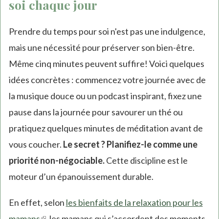
soi chaque jour
Prendre du temps pour soi n'est pas une indulgence,
mais une nécessité pour préserver son bien-être.
Même cinq minutes peuvent suffire! Voici quelques
idées concrètes : commencez votre journée avec de
la musique douce ou un podcast inspirant, fixez une
pause dans la journée pour savourer un thé ou
pratiquez quelques minutes de méditation avant de
vous coucher.
Le secret ? Planifiez-le comme une
priorité non-négociable.
Cette discipline est le
moteur d’un épanouissement durable.
En effet, selon
les bienfaits de la relaxation pour les
mamans
(link
, les mamans qui s’accordent des moments