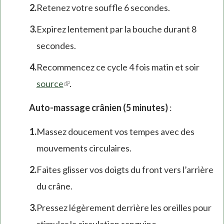
Retenez votre souffle 6 secondes.
Expirez lentement par la bouche durant 8
secondes.
Recommencez ce cycle 4 fois matin et soir
source
(link
.
is
Auto-massage crânien (5 minutes)
:
external)
Massez doucement vos tempes avec des
mouvements circulaires.
Faites glisser vos doigts du front vers l’arrière
du crâne.
Pressez légèrement derrière les oreilles pour