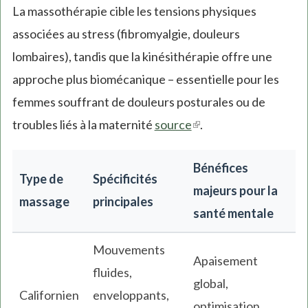
La massothérapie cible les tensions physiques
associées au stress (fibromyalgie, douleurs
lombaires), tandis que la kinésithérapie offre une
approche plus biomécanique – essentielle pour les
femmes souffrant de douleurs posturales ou de
troubles liés à la maternité
source
(link
.
is
Bénéfices
external)
Type de
Spécificités
majeurs pour la
massage
principales
santé mentale
Mouvements
Apaisement
fluides,
global,
Californien
enveloppants,
optimisation