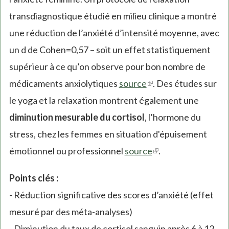
transdiagnostique étudié en milieu clinique a montré
une réduction de l’anxiété d’intensité moyenne, avec
un d de Cohen=0,57 – soit un effet statistiquement
supérieur à ce qu’on observe pour bon nombre de
médicaments anxiolytiques
source
(link
. Des études sur
le yoga et la relaxation montrent également une
is
diminution mesurable du cortisol
, l’hormone du
external)
stress, chez les femmes en situation d'épuisement
émotionnel ou professionnel
source
(link
.
is
Points clés :
external)
- Réduction significative des scores d’anxiété (effet
mesuré par des méta-analyses)
- Diminution du taux de cortisol sanguin après 6 à 12