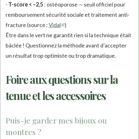
-
T-score < –2,5
: ostéoporose — seuil officiel pour
remboursement sécurité sociale et traitement anti-
fracture (source :
Vidal
(link
)
Être dans le vert ne garantit rien si la technique était
is
bâclée ! Questionnez la méthode avant d’accepter
external)
un résultat trop optimiste ou trop dramatique.
Foire aux questions sur la
tenue et les accessoires
Puis-je garder mes bijoux ou
montres ?