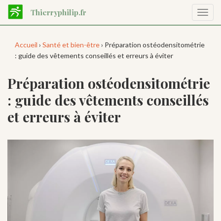
Aller
Thierryphilip.fr
Affic
au
la
contenu
navig
principal
Accueil
›
Santé et bien-être
› Préparation ostéodensitométrie
: guide des vêtements conseillés et erreurs à éviter
Préparation ostéodensitométrie
: guide des vêtements conseillés
et erreurs à éviter