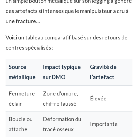
un simple bouton métallique sur son legging a généré
des artefacts si intenses que le manipulateur a cru à
une fracture…
Voici un tableau comparatif basé sur des retours de
centres spécialisés :
Source
Impact typique
Gravité de
métallique
sur DMO
l’artefact
Fermeture
Zone d’ombre,
Élevée
éclair
chiffre faussé
Boucle ou
Déformation du
Importante
attache
tracé osseux