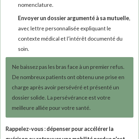
nomenclature.
Envoyer un dossier argumenté à sa mutuelle
,
avec lettre personnalisée expliquant le
contexte médical et l’intérêt documenté du
soin.
Ne baissez pas les bras face à un premier refus.
De nombreux patients ont obtenu une prise en
charge après avoir persévéré et présenté un
dossier solide. La persévérance est votre
meilleure alliée pour votre santé.
Rappelez-vous : dépenser pour accélérer la
guérison ou retrouver une mobilité perdue n’est