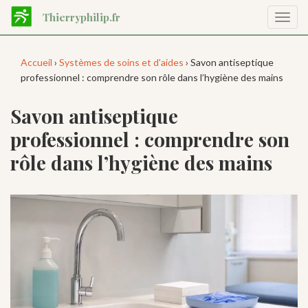
Aller
Thierryphilip.fr
Affic
au
la
contenu
navig
principal
Accueil
›
Systèmes de soins et d'aides
› Savon antiseptique
professionnel : comprendre son rôle dans l’hygiène des mains
Savon antiseptique
professionnel : comprendre son
rôle dans l’hygiène des mains