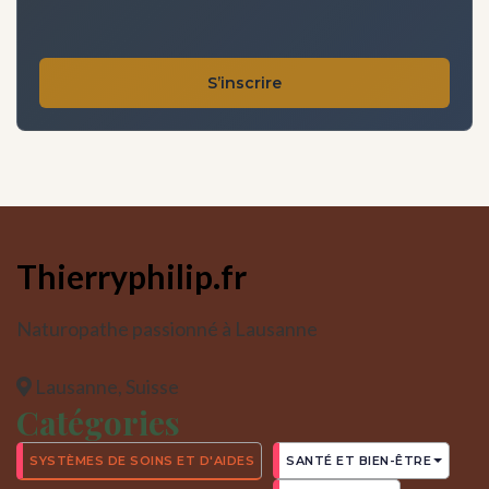
S’inscrire
Thierryphilip.fr
Naturopathe passionné à Lausanne
Lausanne, Suisse
Catégories
SYSTÈMES DE SOINS ET D'AIDES
SANTÉ ET BIEN-ÊTRE