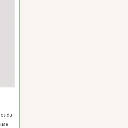
les du
euse