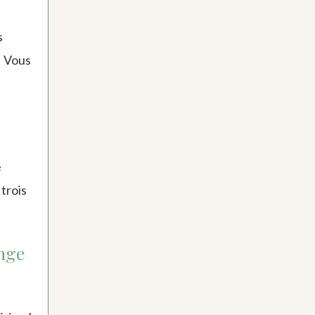
s
! Vous
e
trois
ange