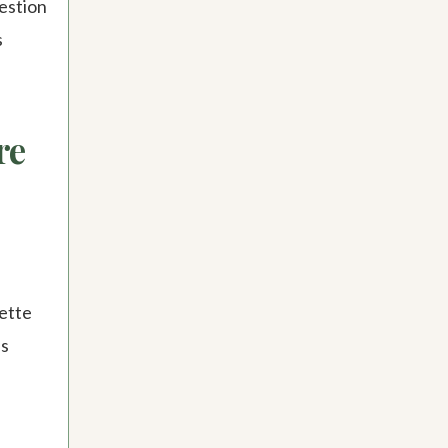
estion
s
re
cette
es