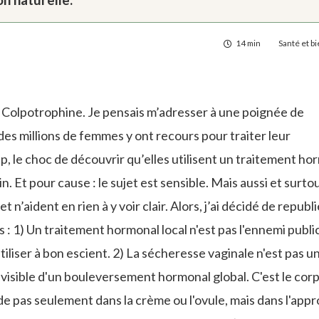
14 min
Santé et b
r la Colpotrophine. Je pensais m’adresser à une poignée de
des millions de femmes y ont recours pour traiter leur
, le choc de découvrir qu’elles utilisent un traitement ho
n. Et pour cause : le sujet est sensible. Mais aussi et surtou
et n’aident en rien à y voir clair. Alors, j’ai décidé de republ
s : 1) Un traitement hormonal local n'est pas l'ennemi publi
iliser à bon escient. 2) La sécheresse vaginale n'est pas u
isible d'un bouleversement hormonal global. C'est le corp
side pas seulement dans la crème ou l'ovule, mais dans l'app