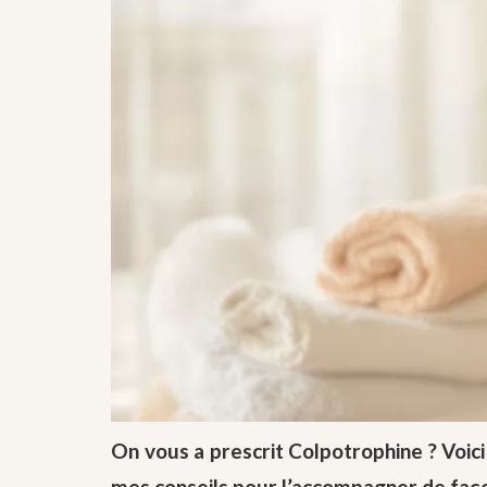
On vous a prescrit Colpotrophine ? Voici
mes conseils pour l’accompagner de faço