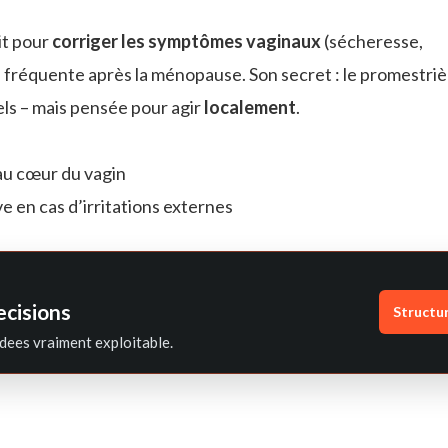
it pour
corriger les symptômes vaginaux
(sécheresse,
, fréquente après la ménopause. Son secret : le promestriè
ls – mais pensée pour agir
localement
.
au cœur du vagin
lve en cas d’irritations externes
ecisions
Structu
dees vraiment exploitable.