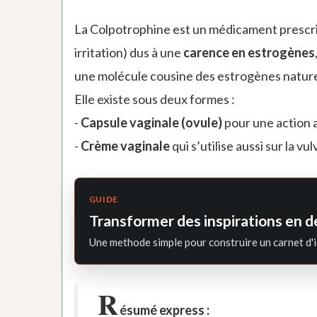
La Colpotrophine est un médicament prescr
irritation) dus à une
carence en estrogènes
une molécule cousine des estrogènes nature
Elle existe sous deux formes :
-
Capsule vaginale (ovule)
pour une action 
-
Crème vaginale
qui s’utilise aussi sur la vu
GUIDE
Transformer des inspirations en d
Une methode simple pour construire un carnet d'i
R
ésumé express :