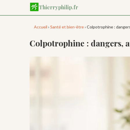
Aller
Thierryphilip.fr
au
contenu
principal
Accueil
›
Santé et bien-être
› Colpotrophine : dangers,
Colpotrophine : dangers, av