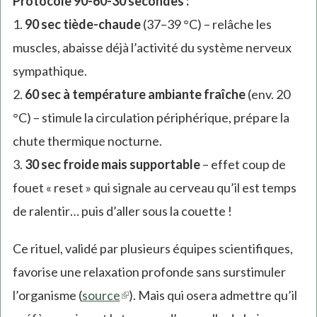
Protocole 90-60-30 secondes :
1.
90 sec tiède-chaude
(37–39 °C) – relâche les
muscles, abaisse déjà l’activité du système nerveux
sympathique.
2.
60 sec à température ambiante fraîche
(env. 20
°C) – stimule la circulation périphérique, prépare la
chute thermique nocturne.
3.
30 sec froide mais supportable
– effet coup de
fouet « reset » qui signale au cerveau qu’il est temps
de ralentir… puis d’aller sous la couette !
Ce rituel, validé par plusieurs équipes scientifiques,
favorise une relaxation profonde sans surstimuler
l’organisme (
source
(link
). Mais qui osera admettre qu’il