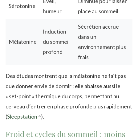
Éveil,
Diminue pour laisser
Sérotonine
humeur
place au sommeil
Sécrétion accrue
Induction
dans un
Mélatonine
du sommeil
environnement plus
profond
frais
Des études montrent que la mélatonine ne fait pas
que donner envie de dormir : elle abaisse aussi le
« set-point » thermique du corps, permettant au
cerveau d’entrer en phase profonde plus rapidement
(
Sleepstation
(link
).
is
Froid et cycles du sommeil : moins
external)