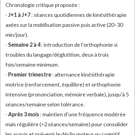
Chronologie critique proposée :
-
J+1 à J+7
: séances quotidiennes de kinésithérapie
axées sur la mobilisation passive puis active (20–30
min/jour).
-
Semaine 2 à 4
: introduction de l’orthophonie si
troubles du langage/déglutition, deux à trois
fois/semaine minimum.
-
Premier trimestre
: alternance kinésithérapie
motrice (renforcement, équilibre) et orthophonie
intensive (prononciation, mémoire verbale), jusqu’à 5
séances/semaine selon tolérance.
-
Après 3 mois
: maintien d’une fréquence modérée
mais régulière (>2 séances/semaine) pour consolider
les acquis et prévenir le déclin moteur ou cognitif.