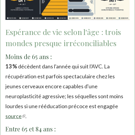
Espérance de vie selon l'âge : trois
mondes presque irréconciliables
Moins de 65 ans :
13 %
décèdent dans l'année qui suit l'AVC. La
récupération est parfois spectaculaire chez les
jeunes cerveaux encore capables d'une
neuroplasticité agressive; les séquelles sont moins
lourdes si une rééducation précoce est engagée
source
(link
.
is
Entre 65 et 84 ans :