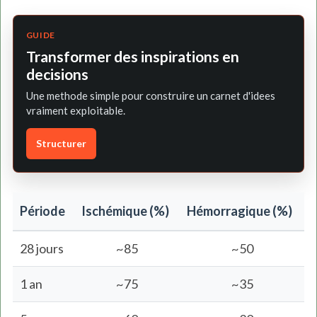
GUIDE
Transformer des inspirations en
decisions
Une methode simple pour construire un carnet d'idees
vraiment exploitable.
Structurer
Période
Ischémique (%)
Hémorragique (%)
28 jours
~85
~50
1 an
~75
~35