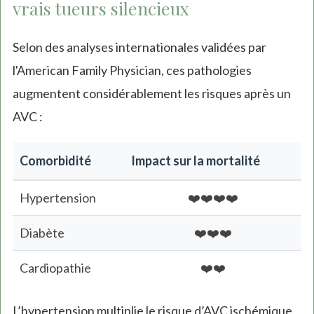
vrais tueurs silencieux
Selon des analyses internationales validées par
l'American Family Physician, ces pathologies
augmentent considérablement les risques après un
AVC :
Comorbidité
Impact sur la mortalité
Hypertension
❤️❤️❤️❤️
Diabète
❤️❤️❤️
Cardiopathie
❤️❤️
L’hypertension multiplie le risque d’AVC ischémique