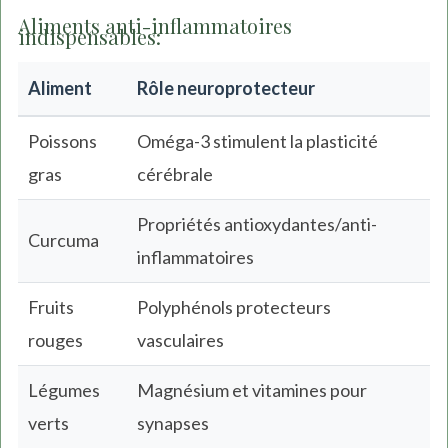
Aliments anti-inflammatoires
indispensables:
Aliment
Rôle neuroprotecteur
Poissons
Oméga-3 stimulent la plasticité
gras
cérébrale
Propriétés antioxydantes/anti-
Curcuma
inflammatoires
Fruits
Polyphénols protecteurs
rouges
vasculaires
Légumes
Magnésium et vitamines pour
verts
synapses