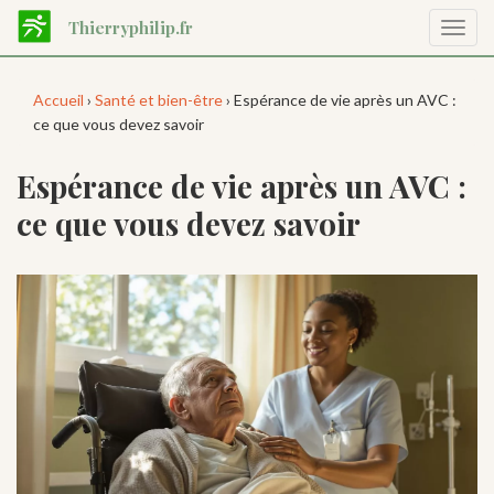
Aller
Thierryphilip.fr
Affic
au
la
contenu
navig
principal
Accueil
›
Santé et bien-être
› Espérance de vie après un AVC :
ce que vous devez savoir
Espérance de vie après un AVC :
ce que vous devez savoir