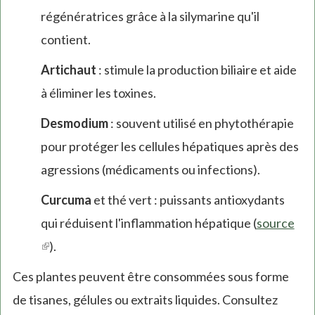
régénératrices grâce à la silymarine qu'il
contient.
Artichaut
: stimule la production biliaire et aide
à éliminer les toxines.
Desmodium
: souvent utilisé en phytothérapie
pour protéger les cellules hépatiques après des
agressions (médicaments ou infections).
Curcuma
et thé vert : puissants antioxydants
qui réduisent l'inflammation hépatique (
source
(link
).
is
Ces plantes peuvent être consommées sous forme
external)
de tisanes, gélules ou extraits liquides. Consultez