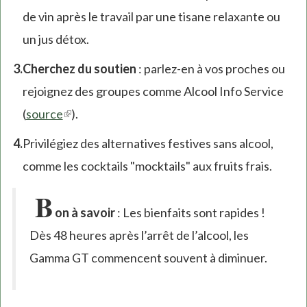
de vin après le travail par une tisane relaxante ou
un jus détox.
Cherchez du soutien
: parlez-en à vos proches ou
rejoignez des groupes comme Alcool Info Service
(
source
(link
).
is
Privilégiez des alternatives festives sans alcool,
external)
comme les cocktails "mocktails" aux fruits frais.
B
on à savoir
: Les bienfaits sont rapides !
Dès 48 heures après l’arrêt de l’alcool, les
Gamma GT commencent souvent à diminuer.