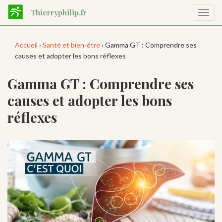
Aller
Thierryphilip.fr
Affic
au
la
contenu
navig
principal
Accueil
›
Santé et bien-être
› Gamma GT : Comprendre ses
causes et adopter les bons réflexes
Gamma GT : Comprendre ses
causes et adopter les bons
réflexes