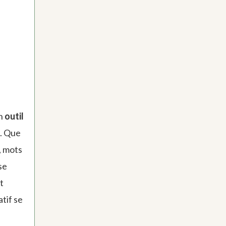
un
outil
s. Que
, mots
se
t
tif se