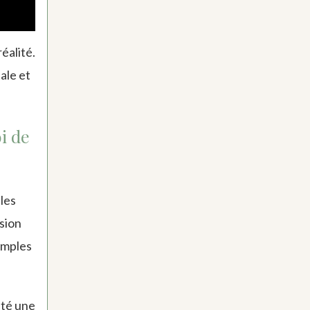
éalité.
tale et
i de
 les
ision
simples
até une