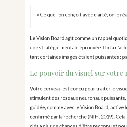
« Ce que l'on conçoit avec clarté, on le réal
Le Vision Board agit comme un rappel quotid
une stratégie mentale éprouvée. Il m’a d’aill
tant certaines images étaient puissantes ; pa
Le pouvoir du visuel sur votre
Votre cerveau est conçu pour traiter le visuel
stimulent des réseaux neuronaux puissants, fa
guidée, comme avec le Vision Board, active l
confirmé par la recherche (NIH, 2019). Cela 
clés a plus de chances d’être reconnu et pou