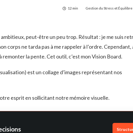
12 min
Gestion du Stress et Équilibr
if ambitieux, peut-être un peu trop. Résultat : je me suis re
on corps ne tarda pas à me rappeler à l’ordre. Cependant, à
é à remonter la pente. Cet outil, c’est mon Vision Board.
isualisation) est un collage d’images représentant nos
otre esprit en sollicitant notre mémoire visuelle.
ecisions
Structu