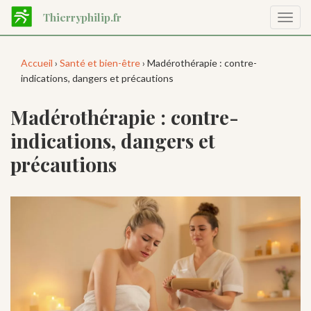
Aller
Thierryphilip.fr
Affic
au
la
contenu
navig
principal
Accueil
›
Santé et bien-être
› Madérothérapie : contre-
indications, dangers et précautions
Madérothérapie : contre-
indications, dangers et
précautions