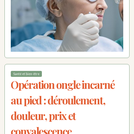
Santé et bien-être
Opération ongle incarné
au pied : déroulement,
douleur, prix et
convalescence