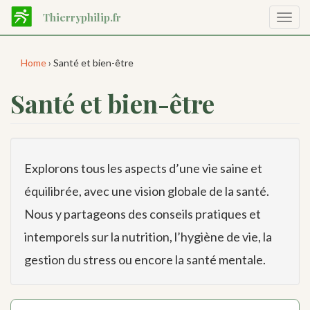
Aller
Thierryphilip.fr
Affic
au
la
contenu
navig
principal
Home
› Santé et bien-être
Santé et bien-être
Explorons tous les aspects d’une vie saine et
équilibrée, avec une vision globale de la santé.
Nous y partageons des conseils pratiques et
intemporels sur la nutrition, l’hygiène de vie, la
gestion du stress ou encore la santé mentale.