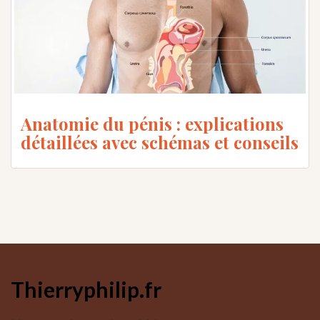
Anatomie du pénis : explications
détaillées avec schémas et conseils
Thierryphilip.fr