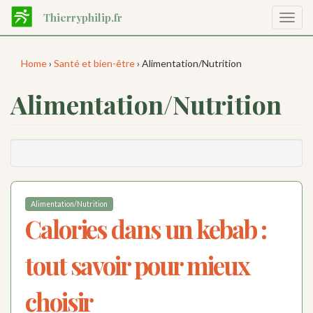
Aller
Thierryphilip.fr
Affic
au
la
contenu
navig
principal
Home
›
Santé et bien-être
› Alimentation/Nutrition
Alimentation/Nutrition
Alimentation/Nutrition
Calories dans un kebab :
tout savoir pour mieux
choisir