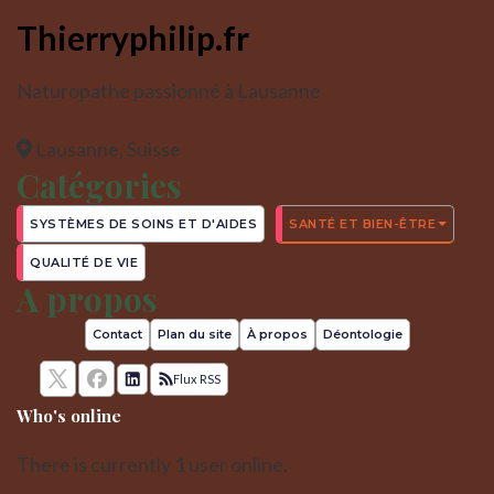
Thierryphilip.fr
Naturopathe passionné à Lausanne
Lausanne, Suisse
Catégories
SYSTÈMES DE SOINS ET D'AIDES
SANTÉ ET BIEN-ÊTRE
QUALITÉ DE VIE
A propos
Contact
Plan du site
À propos
Déontologie
Flux RSS
Who's online
There is currently 1 user online.