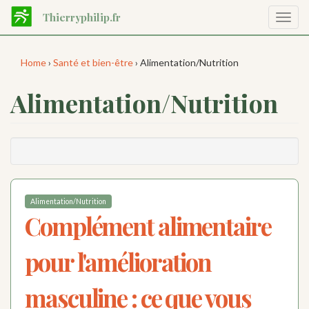
Aller
Thierryphilip.fr
Affic
au
la
contenu
navig
principal
Home
›
Santé et bien-être
› Alimentation/Nutrition
Alimentation/Nutrition
Alimentation/Nutrition
Complément alimentaire
pour l'amélioration
masculine : ce que vous