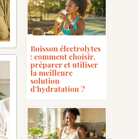
Boisson électrolytes
: comment choisir,
préparer et utiliser
la meilleure
solution
d’hydratation ?