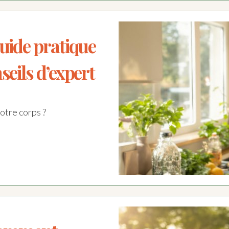
guide pratique
seils d’expert
otre corps ?