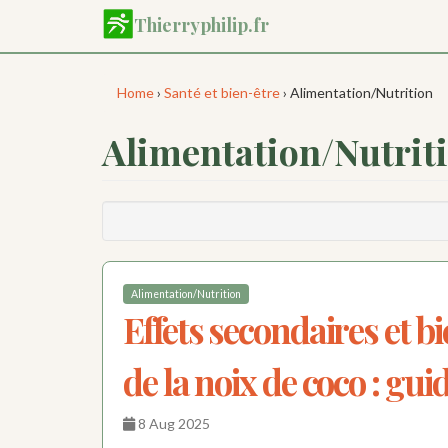
Aller
Thierryphilip.fr
au
contenu
principal
Home
›
Santé et bien-être
› Alimentation/Nutrition
Alimentation/Nutrit
Alimentation/Nutrition
Effets secondaires et bi
de la noix de coco : gu
8 Aug 2025