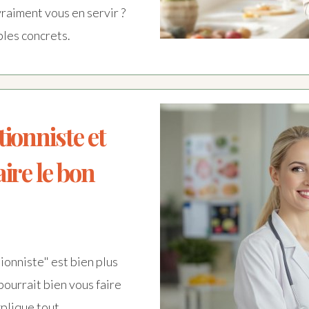
vraiment vous en servir ?
les concrets.
tionniste et
aire le bon
tionniste" est bien plus
pourrait bien vous faire
plique tout.