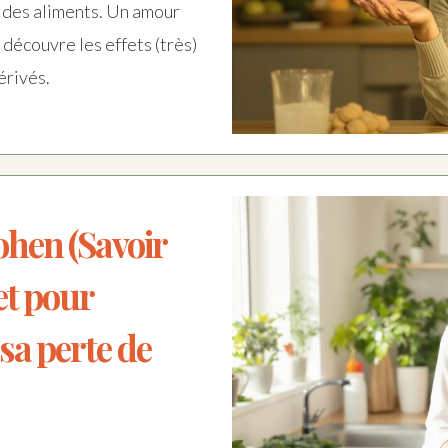
ft des aliments. Un amour
 découvre les effets (très)
érivés.
hen (Savoir
et pour
sa perte de